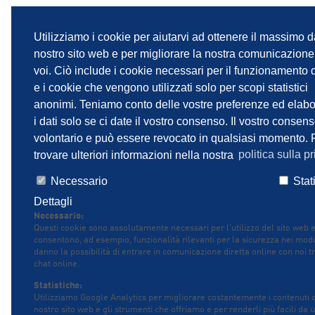
Utilizziamo i cookie per aiutarvi ad ottenere il massimo d
nostro sito web e per migliorare la nostra comunicazion
voi. Ciò include i cookie necessari per il funzionamento d
e i cookie che vengono utilizzati solo per scopi statistici
anonimi. Teniamo conto delle vostre preferenze ed elab
i dati solo se ci date il vostro consenso. Il vostro consen
volontario e può essere revocato in qualsiasi momento. 
trovare ulteriori informazioni nella nostra
politica sulla pr
Necessario
Stat
Dettagli
Necessario:
Questi cookie sono assolutamente necessari per l'utilizzo del sito web 
consentono, ad esempio, funzionalità rilevanti per la sicurezza nei modu
danno la possibilità di entrare in comunicazione diretta online con noi t
chat online.
Statistiche:
Utilizziamo Google Analytics per migliorare costantemente i contenuti 
nostro sito web e gli strumenti che offriamo e per renderli più facili da 