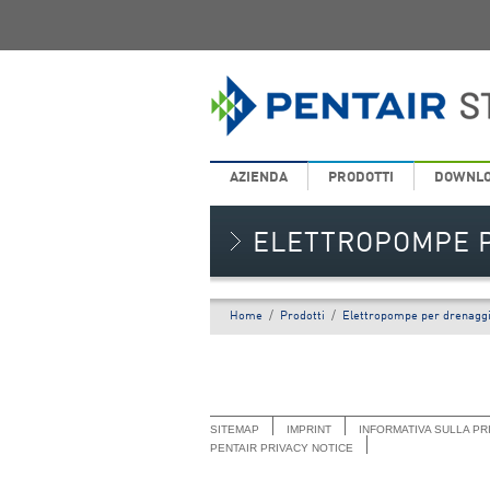
AZIENDA
PRODOTTI
DOWNL
ELETTROPOMPE P
Home
/
Prodotti
/
Elettropompe per drenaggi
SITEMAP
IMPRINT
INFORMATIVA SULLA PR
PENTAIR PRIVACY NOTICE