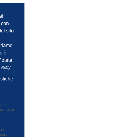
al
e con
el sito
oriamo
so è
Potete
ivacy.
istiche
e
li o
ramite la
del
usare.