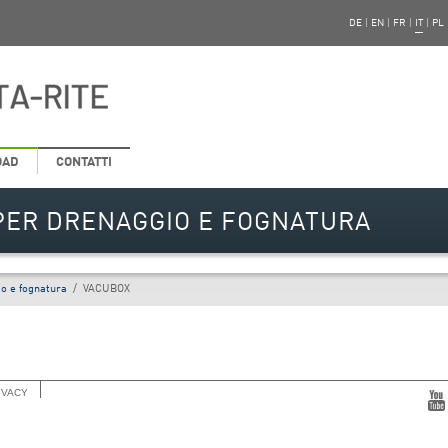
DE
|
EN
|
FR
|
IT
|
PL
OAD
CONTATTI
ER DRENAGGIO E FOGNATURA
o e fognatura
/
VACUBOX
IVACY