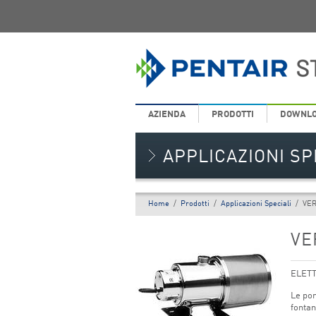
AZIENDA
PRODOTTI
DOWNL
APPLICAZIONI SP
Home
/
Prodotti
/
Applicazioni Speciali
/
VER
VE
ELET
Le pom
fontan