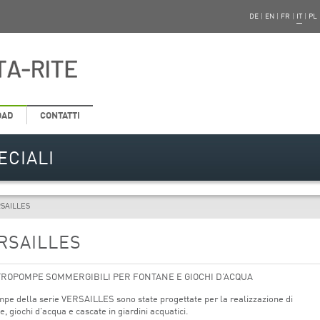
DE
|
EN
|
FR
|
IT
|
PL
OAD
CONTATTI
ECIALI
SAILLES
RSAILLES
TROPOMPE SOMMERGIBILI PER FONTANE E GIOCHI D’ACQUA
pe della serie VERSAILLES sono state progettate per la realizzazione di
e, giochi d'acqua e cascate in giardini acquatici.