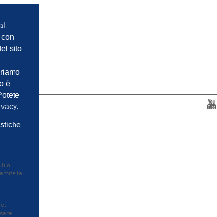
al
e con
el sito
oriamo
so è
Potete
IVACY
ivacy.
istiche
e
li o
ramite la
del
usare.