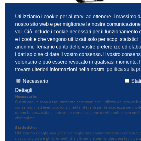
Utilizziamo i cookie per aiutarvi ad ottenere il massimo d
nostro sito web e per migliorare la nostra comunicazion
voi. Ciò include i cookie necessari per il funzionamento d
e i cookie che vengono utilizzati solo per scopi statistici
anonimi. Teniamo conto delle vostre preferenze ed elab
i dati solo se ci date il vostro consenso. Il vostro consen
volontario e può essere revocato in qualsiasi momento. 
SITEMAP
IMPRINT
INFORMATIVA SULLA PR
trovare ulteriori informazioni nella nostra
politica sulla pr
PENTAIR PRIVACY NOTICE
Necessario
Stat
Dettagli
Necessario:
Questi cookie sono assolutamente necessari per l'utilizzo del sito web 
consentono, ad esempio, funzionalità rilevanti per la sicurezza nei modu
danno la possibilità di entrare in comunicazione diretta online con noi t
chat online.
Statistiche:
Utilizziamo Google Analytics per migliorare costantemente i contenuti 
nostro sito web e gli strumenti che offriamo e per renderli più facili da 