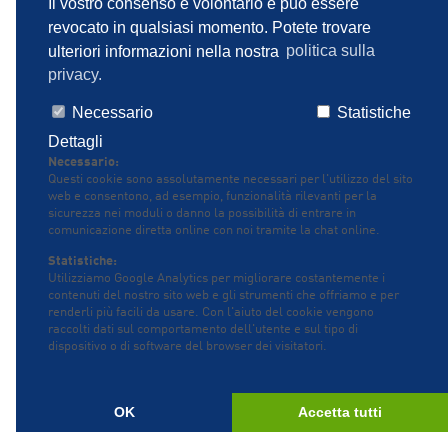
Il vostro consenso è volontario e può essere
revocato in qualsiasi momento. Potete trovare
© PENTAIR 2026
ulteriori informazioni nella nostra
politica sulla
privacy.
Necessario
Statistiche
Dettagli
Necessario:
Questi cookie sono assolutamente necessari per l'utilizzo del sito
web e consentono, ad esempio, funzionalità rilevanti per la
sicurezza nei moduli o danno la possibilità di entrare in
comunicazione diretta online con noi tramite la chat online.
Statistiche:
Utilizziamo Google Analytics per migliorare costantemente i
contenuti del nostro sito web e gli strumenti che offriamo e per
renderli più facili da usare. Con l'aiuto del cookie vengono
raccolti dati sul comportamento dell'utente e sul tipo di
dispositivo o di software del browser dei visitatori.
OK
Accetta tutti