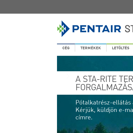
CÉG
TERMÉKEK
LETÖLTÉS
A STA-RITE T
FORGALMAZÁS
Pótalkatrész-ellátás 
Kérjük, küldjön e-mai
címre.