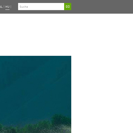
NL
|
HU
|