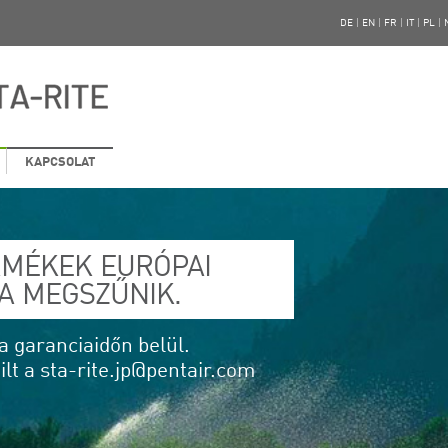
DE
|
EN
|
FR
|
IT
|
PL
|
KAPCSOLAT
ERMÉKEK EURÓPAI
A MEGSZŰNIK.
a garanciaidőn belül.
lt a sta-rite.jp@pentair.com