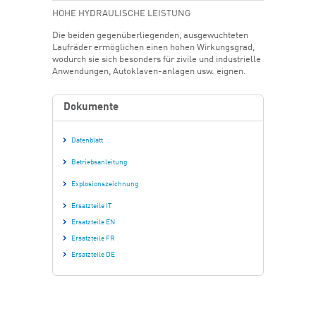
HOHE HYDRAULISCHE LEISTUNG
Die beiden gegenüberliegenden, ausgewuchteten
Laufräder ermöglichen einen hohen Wirkungsgrad,
wodurch sie sich besonders für zivile und industrielle
Anwendungen, Autoklaven-anlagen usw. eignen.
Dokumente
Datenblatt
Betriebsanleitung
Explosionszeichnung
Ersatzteile IT
Ersatzteile EN
Ersatzteile FR
Ersatzteile DE